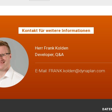
Kontakt für weitere Informationen
Herr Frank Kolden
Developer, Q&A
E-Mail:
FRANK.kolden@dynaplan.com
DATE