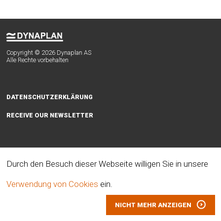
Copyright © 2026 Dynaplan AS
Alle Rechte vorbehalten
DATENSCHUTZERKLÄRUNG
RECEIVE OUR NEWSLETTER
Durch den Besuch dieser Webseite willigen Sie in unsere
Folgen Sie uns auf
Verwendung von Cookies
ein.
NICHT MEHR ANZEIGEN